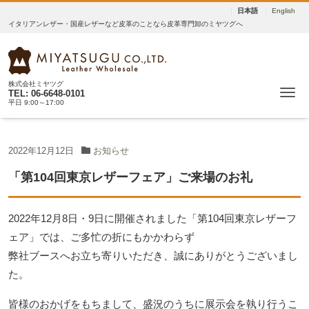
日本語
English
イタリアンレザー・国産レザーなど皮革のことなら皮革専門卸のミヤツグへ
株式会社ミヤツグ
Me
TEL: 06-6648-0101
平日 9:00～17:00
2022年12月12日
お知らせ
「第104回東京レザーフェア」ご来場のお礼
2022年12月8日・9日に開催されました「第104回東京レザーフ
ェア」では、ご多忙の折にもかかわらず
弊社ブースへお立ち寄りいただき、誠にありがとうございまし
た。
皆様のおかげをもちまして、盛況のうちに展示会を執り行うこ