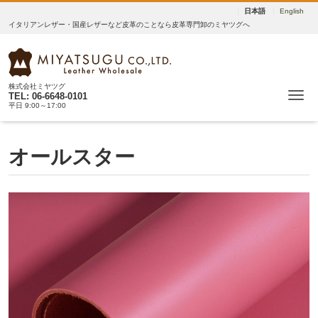
日本語
English
イタリアンレザー・国産レザーなど皮革のことなら皮革専門卸のミヤツグへ
株式会社ミヤツグ
Me
TEL: 06-6648-0101
平日 9:00～17:00
オールスター