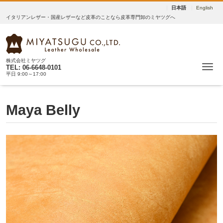
日本語
English
イタリアンレザー・国産レザーなど皮革のことなら皮革専門卸のミヤツグへ
株式会社ミヤツグ
Me
TEL: 06-6648-0101
平日 9:00～17:00
Maya Belly