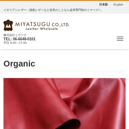
日本語
English
イタリアンレザー・国産レザーなど皮革のことなら皮革専門卸のミヤツグへ
株式会社ミヤツグ
Me
TEL: 06-6648-0101
平日 9:00～17:00
Organic